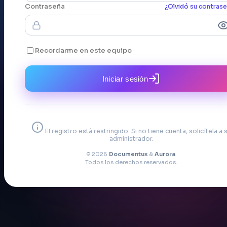
Contraseña
¿Olvidó su contras
Recordarme en este equipo
Iniciar sesión
El registro está restringido. Si no tiene cuenta, solicítela a 
administrador.
© 2026
Documentux
&
Aurora
.
Todos los derechos reservados.